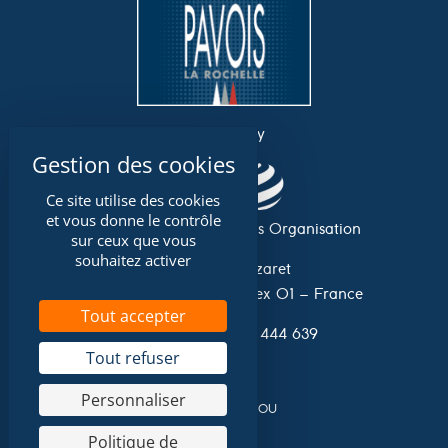
an event by
Ce site utilise des cookies
et vous donne le contrôle
Association Grand Pavois Organisation
sur ceux que vous
souhaitez activer
Avenue du Lazaret
17 042 La Rochelle Cedex 01 – France
Tout accepter
Tel. 0033 (0)546 444 639
Tout refuser
Personnaliser
A website by
NIOU
Politique de