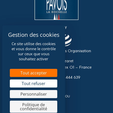
an event by
Ce site utilise des cookies
et vous donne le contrôle
Association Grand Pavois Organisation
sur ceux que vous
souhaitez activer
Avenue du Lazaret
17 042 La Rochelle Cedex 01 – France
Tout accepter
Tel. 0033 (0)546 444 639
Tout refuser
Personnaliser
A website by
NIOU
Politique de
confidentialité