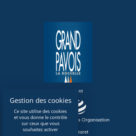
un événement
Ce site utilise des cookies
et vous donne le contrôle
Association Grand Pavois Organisation
sur ceux que vous
souhaitez activer
Avenue du Lazaret