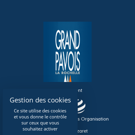
un événement
Ce site utilise des cookies
et vous donne le contrôle
Association Grand Pavois Organisation
sur ceux que vous
souhaitez activer
Avenue du Lazaret