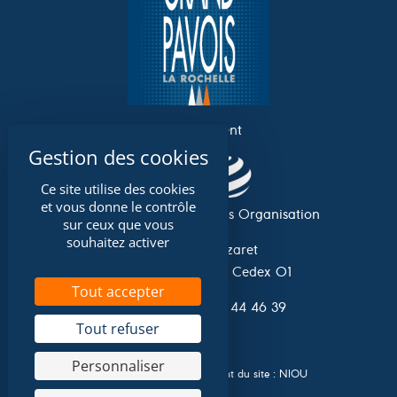
un événement
Ce site utilise des cookies
et vous donne le contrôle
Association Grand Pavois Organisation
sur ceux que vous
souhaitez activer
Avenue du Lazaret
17 042 La Rochelle Cedex 01
Tout accepter
Tel. 0033 (0)5 46 44 46 39
Tout refuser
Personnaliser
Conception et développement du site :
NIOU