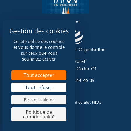
un événement
Ce site utilise des cookies
et vous donne le contrôle
Association Grand Pavois Organisation
sur ceux que vous
souhaitez activer
Avenue du Lazaret
17 042 La Rochelle Cedex 01
Tout accepter
Tel. 0033 (0)5 46 44 46 39
Tout refuser
Personnaliser
Conception et développement du site :
NIOU
Politique de
confidentialité