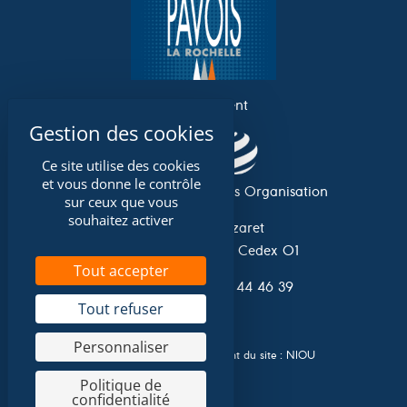
un événement
Ce site utilise des cookies
et vous donne le contrôle
Association Grand Pavois Organisation
sur ceux que vous
souhaitez activer
Avenue du Lazaret
17 042 La Rochelle Cedex 01
Tout accepter
Tel. 0033 (0)5 46 44 46 39
Tout refuser
Personnaliser
Conception et développement du site :
NIOU
Politique de
confidentialité