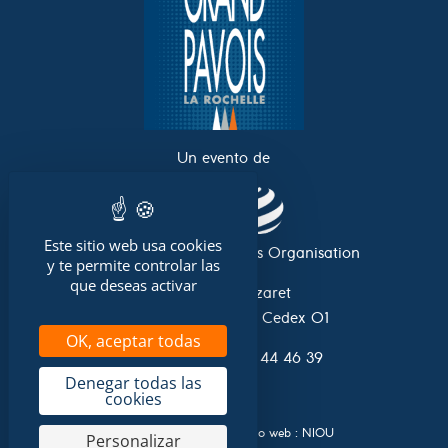
Un evento de
Este sitio web usa cookies
Asociación Grand Pavois Organisation
y te permite controlar las
que deseas activar
Avenue du Lazaret
17 042 La Rochelle Cedex 01
OK, aceptar todas
Tel. 0033 (0)5 46 44 46 39
Denegar todas las
cookies
Desarrollo y diseño del sitio web :
NIOU
Personalizar