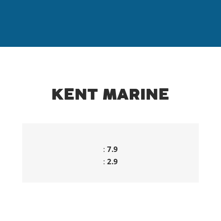
Panneau de gestion des cookies
KENT MARINE
(EVOQ MARINE – FRANCE)
:
7.9
:
2.9